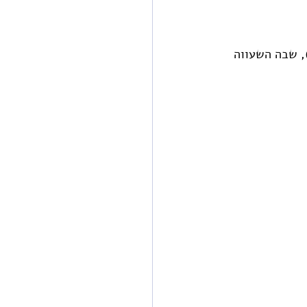
יצירת נרות, אנחנו נתקלים לא פעם בתופעת התקרשות השעווה (Candle Frosting), שבה השעווה 