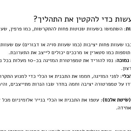
שות כדי להקטין את התהליך?
ות
: השתמשו בשעוות שנוטות פחות להתקרשות, כמו פרפין, שעוות
בו שעוות פחות יציבות (כמו שעוות סויה או דבורים) עם שעוות 
תוספות כמו סטארין או מרככים יכולים לייצב את התערובת.
נמוכה
: נסו להוריד את טמפרטורת המזי
צון.
כלי
: לפני המזיגה, חממו את התבנית או הכלי כדי למנוע התקרר
דו על טמפרטורה יציבה וחמה בחדר שבו הנרות מתייצבים, והימ
(שיטת אלכס)
: עטפו את התבנית או הכלי בנייר אלומיניום מכל צ
אחידה.