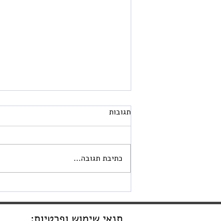
תגובות
כתיבת תגובה...
תוויות אזהרה לנרות- נוסח פשוט
שמגן עליכם
:תנאי שימוש ופרטיות