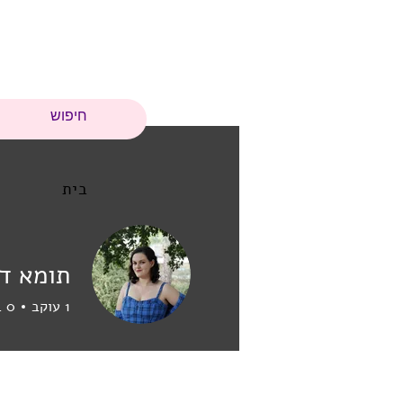
בית
תומא דו
1
עוקב
0
ב