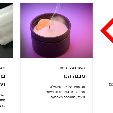
3 בינו׳ 2026
∙
2
min
31 בדצמ׳ 2024
מבנה הנר
פרפ
ם
וע
אנימציה על ידי מיכאלה
בא
אשכנזי נר הוא מבנה פשוט
האם 
ויעיל, המורכב מארבעה
מסוכ
מרכיבים עיקריים: פתיל,
עדכ
שעווה, לעיתים כלי, ולעיתים
על פ