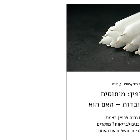
min
3
∙
ין: מיתוסים
ובדות – האם הוא
מת בטוח?
נרות פרפין באמת
נים לבריאות? מחקרים
ניים חושפים את האמת
ליטת מזהמים, בעירה