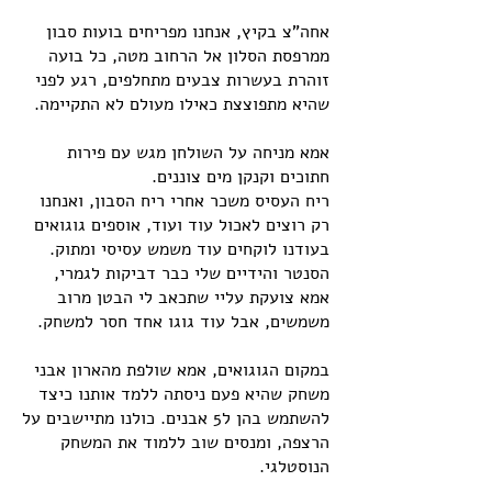
אחה”צ בקיץ, אנחנו מפריחים בועות סבון
ממרפסת הסלון אל הרחוב מטה, כל בועה
זוהרת בעשרות צבעים מתחלפים, רגע לפני
שהיא מתפוצצת כאילו מעולם לא התקיימה.
אמא מניחה על השולחן מגש עם פירות
חתוכים וקנקן מים צוננים.
ריח העסיס משכר אחרי ריח הסבון, ואנחנו
רק רוצים לאכול עוד ועוד, אוספים גוגואים
בעודנו לוקחים עוד משמש עסיסי ומתוק.
הסנטר והידיים שלי כבר דביקות לגמרי,
אמא צועקת עליי שתכאב לי הבטן מרוב
משמשים, אבל עוד גוגו אחד חסר למשחק.
במקום הגוגואים, אמא שולפת מהארון אבני
משחק שהיא פעם ניסתה ללמד אותנו כיצד
להשתמש בהן ל5 אבנים. כולנו מתיישבים על
הרצפה, ומנסים שוב ללמוד את המשחק
הנוסטלגי.