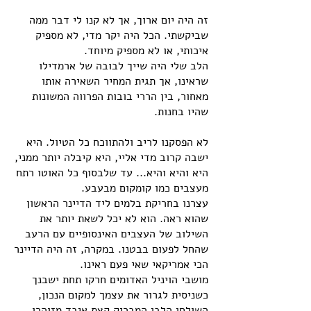
זה היה יום ארוך, אך לא קנו לי דבר ממה
שביקשתי. הכל היה יקר מדי, לא מספיק
איכותי, או לא מספיק מיוחד.
הלב שלי היה שייך לבובה של ארמדילו
שראינו, אך תגית המחיר השאירה אותו
מאחור, בין הררי בובות הפרווה המשונות
שהיו בחנות.
לא הפסקנו לריב ולהתווכח כל הטיול. היא
ישבה קרוב מדי אליי, היא קיבלה יותר ממני,
היא והיא והיא... עד שלבסוף כל האוטו רתח
מעצבים כמו קומקום מבעבע.
עצרנו בחריקת בלמים ליד הדיינר הראשון
שהוא ראה. הוא לא יכל לשאת יותר את
השילוב של העצבים האינסופיים עם הרעב
שהחל לפעום בבטנו. במקרה, זה היה הדיינר
הכי אמריקאי שאי פעם ראינו.
מושבי הויניל האדומים חרקו תחת ישבנך
כשניסית לגרור את עצמך למקום הנכון,
השולחן הלבן המבריק קצת איבד מזוהרו,