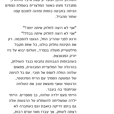
מתנדנד מעט כאשר המלצרית בשמלת הפסים
הניחה בחבטה כוסות ומזגה לתוכם קפה
שחור מהביל.
"אני לא רוצה לחלוק איתה יותר!"
"אני לא רוצה לחלוק איתה בכלל!"
ורגע לפני שהריב החל, הגענו להסכמה. רק
את הקינוח נחלוק כולנו, כל אחת תקבל
מילקשייק משלה בנפרד, ושלום יבוא על ניו
יורק המנצנצת.
כשהכוסות הגבוהות נחבטו כנגד השולחן,
כהרגלה של המלצרית המבוגרת, פתאום
שלווה החלה לטפס אל תוכי. עם כל לגימה
של המשקה הסמיך עם הריח הסינטטי,
הרגשתי שאני מוצאת שוב את השלווה
שניחנתי בה בעבר.
הייתי פעם ילדה שלווה, כך מספרים. הייתי
ילדה שמצליחה להשתלט על הרגשות שלה
גם בזמן זריקה כואבת וגם כשחברה לא
רצתה לשחק. אך עברו מאז שנים רבות,